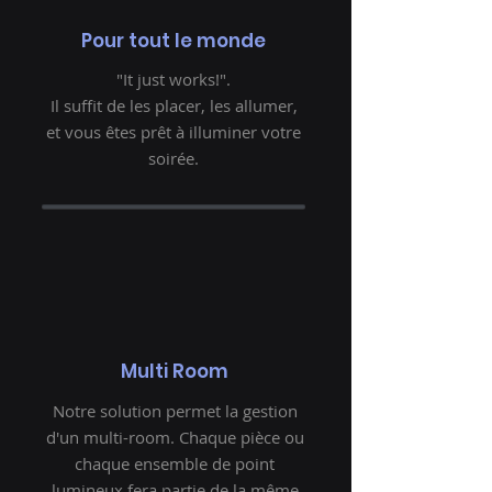
Pour tout le monde
"It just works!".
Il suffit de les placer, les allumer,
et vous êtes prêt à illuminer votre
soirée.
Multi Room
Notre solution permet la gestion
d'un multi-room. Chaque pièce ou
chaque ensemble de point
lumineux fera partie de la même