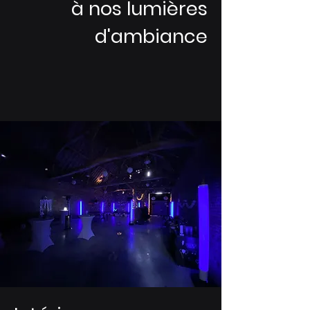
à nos lum
i
ères
d'ambiance