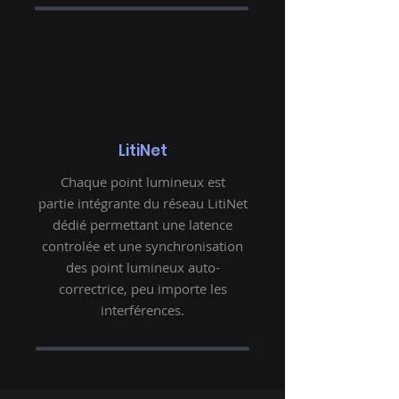
LitiNet
Chaque point lumineux est
partie
intégrante du réseau LitiNet
dédié permettant une latence
controlée et une synchronisation
des point lumineux auto-
correctrice, peu importe les
interférences.