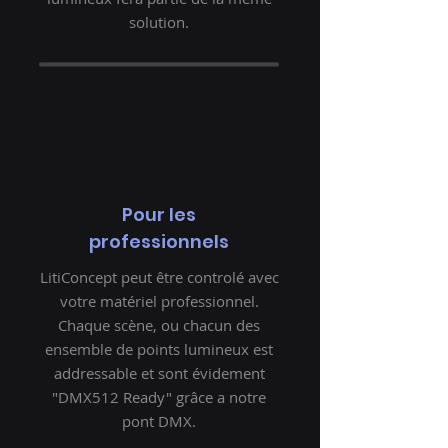
solution.
Pour les
professionnels
LitiConcept peut être controlé avec
votre matériel professionnel.
Chaque scène, ou chacun des
ensemble de points lumineux est
addressable et sont évidement
"DMX512 Ready" grâce a notre
pont DMX.