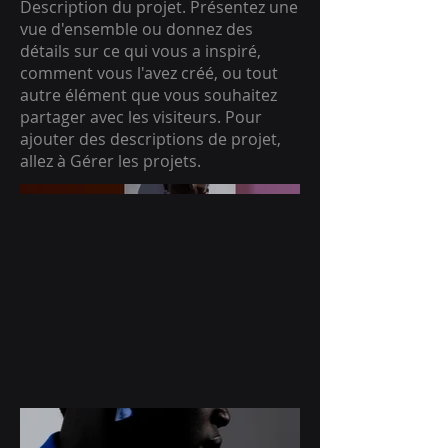
Description du projet. Présentez une
vue d'ensemble ou donnez des
détails sur ce qui vous a inspiré,
comment vous l'avez créé, ou tout
autre élément que vous souhaitez
partager avec les visiteurs. Pour
ajouter des descriptions de projet,
allez à Gérer les projets.