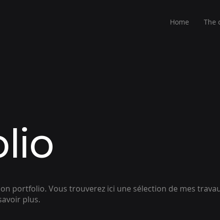
Home
The 
lio
n portfolio. Vous trouverez ici une sélection de mes trava
savoir plus.