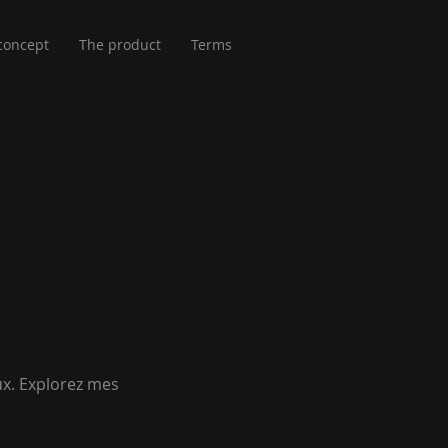
concept
The product
Terms
ux. Explorez mes