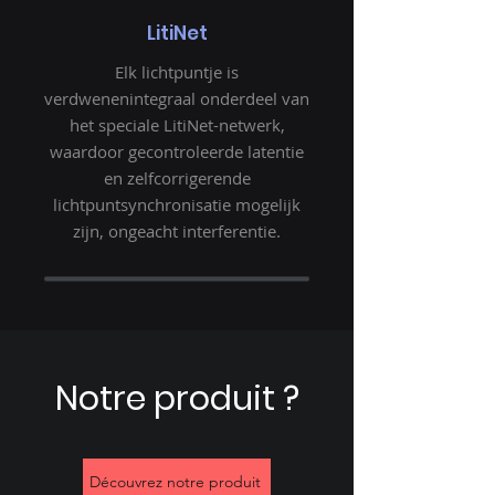
LitiNet
Elk lichtpuntje is
verdwenen
integraal onderdeel van
het speciale LitiNet-netwerk,
waardoor gecontroleerde latentie
en zelfcorrigerende
lichtpuntsynchronisatie mogelijk
zijn, ongeacht interferentie.
Notre produit ?
Découvrez notre produit