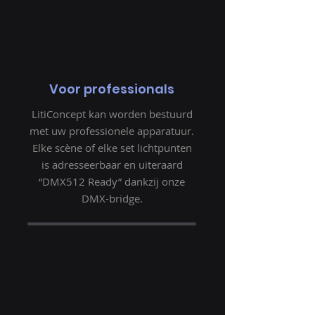
Voor professionals
LitiConcept kan worden bestuurd
met uw professionele apparatuur.
Elke scène of elke set lichtpunten
is adresseerbaar en uiteraard
“DMX512 Ready” dankzij onze
DMX-bridge.