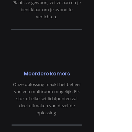
Plaats ze gewoon, zet ze aan en je
bent klaar om je avond te
verlichten.
Meerdere kamers
Onze oplossing maakt het beheer
van een multiroom mogelijk. Elk
stuk of elke set lichtpunten zal
deel uitmaken van dezelfde
oplossing.