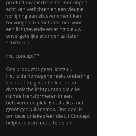
product uw dierbare herinneringen
echt kan verlichten en een vleugje
verfijning aan elk evenement kan
toevoegen. Ga met ons mee voor
een lichtgevende ervaring die uw
onvergetelijke avonden zal laten
schitteren.
Het concept" ?
Ons product is geen lichtzuil.
Het is de homogene reeks onderling
verbonden, gecontroleerde en
dynamische lichtpunten die elke
ruimte transformeren in een
betoverende plek. En dit alles met
groot gebruiksgemak. Ons doel is
om deze unieke sfeer die LitiConcept
helpt creëren met u te delen.