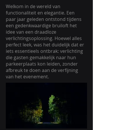
Welkom in de wereld van
functionaliteit en elegantie. Een
paar jaar geleden ontstond tijdens
een gedenkwaardige bruiloft het
idee van een draadloze
verlichtingsoplossing. Hoewel alles
perfect leek, was het duidelijk dat er
iets essentieels ontbrak: verlichting
die gasten gemakkelijk naar hun
parkeerplaats kon leiden, zonder
afbreuk te doen aan de verfijning
van het evenement.