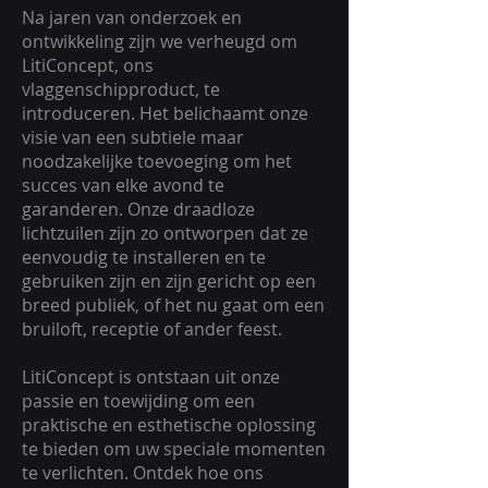
Na jaren van onderzoek en
ontwikkeling zijn we verheugd om
LitiConcept, ons
vlaggenschipproduct, te
introduceren. Het belichaamt onze
visie van een subtiele maar
noodzakelijke toevoeging om het
succes van elke avond te
garanderen. Onze draadloze
lichtzuilen zijn zo ontworpen dat ze
eenvoudig te installeren en te
gebruiken zijn en zijn gericht op een
breed publiek, of het nu gaat om een
bruiloft, receptie of ander feest.
LitiConcept is ontstaan uit onze
passie en toewijding om een
praktische en esthetische oplossing
te bieden om uw speciale momenten
te verlichten. Ontdek hoe ons